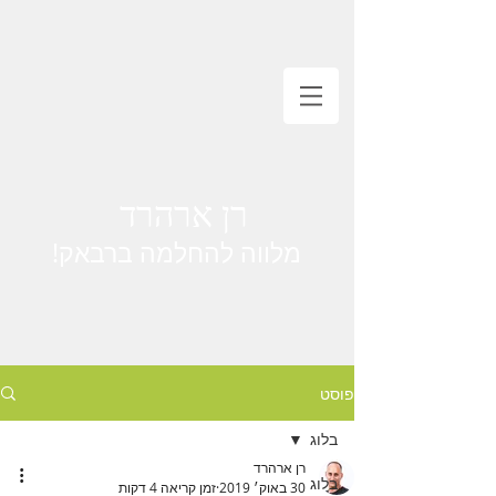
רן ארהרד
מלווה להחלמה ברבאק!
פוסט
בלוג
רן ארהרד
בלוג
30 באוק׳ 2019
זמן קריאה 4 דקות