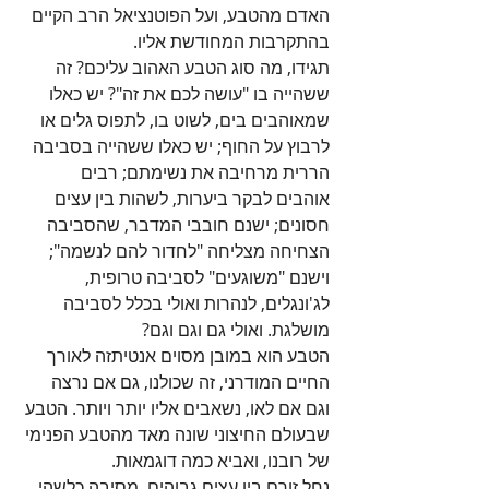
האדם מהטבע, ועל הפוטנציאל הרב הקיים 
בהתקרבות המחודשת אליו. 
תגידו, מה סוג הטבע האהוב עליכם? זה 
ששהייה בו "עושה לכם את זה"? יש כאלו 
שמאוהבים בים, לשוט בו, לתפוס גלים או 
לרבוץ על החוף; יש כאלו ששהייה בסביבה 
הררית מרחיבה את נשימתם; רבים 
אוהבים לבקר ביערות, לשהות בין עצים 
חסונים; ישנם חובבי המדבר, שהסביבה 
הצחיחה מצליחה "לחדור להם לנשמה"; 
וישנם "משוגעים" לסביבה טרופית, 
לג'ונגלים, לנהרות ואולי בכלל לסביבה 
מושלגת. ואולי גם וגם וגם?
הטבע הוא במובן מסוים אנטיתזה לאורך 
החיים המודרני, זה שכולנו, גם אם נרצה 
וגם אם לאו, נשאבים אליו יותר ויותר. הטבע 
שבעולם החיצוני שונה מאד מהטבע הפנימי 
של רובנו, ואביא כמה דוגמאות.
נחל זורם בין עצים גבוהים. מסיבה כלשהי 