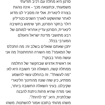
סרטן היא מחלה עם רכיב תודעתי 
משמעותי, וכתוצאה מכך – אינה נוהגת 
בצורה לינארית. אולי זה מסביר לנו מדוע 
לאחר שהושקעו לאורך השנים כטריליון 
דולר בחקר הסרטן, תוך שימוש בחשיבה 
לינארית, הסרטן עדיין אחראי למותם של 
רבע מתושבי מדינת ישראל והעולם 
המערבי בכלל. 
יתכן שאתם שואלים בשלב זה: מה התכלס 
של המאמר? מה השורה התחתונה? מה אני 
עושה מחר בבוקר?
אז ראשית אדגיש שבהקשר של החלמה 
ממחלה קשה, השאלה הכי חשובה היא לא: 
"מה לעשות?". זה בהחלט עשוי להשמע 
מפתיע, כיון שזה שונה מהחינוך הלינארי 
שקיבלנו. בעיני השאלה החשובה ביותר, 
ואני מודה שהיא פחות ניתנת להבנה 
שכלתנית, היא: "מי להיות?".
משהו מהותי בתוכנו אמור להשתנות. משהו 