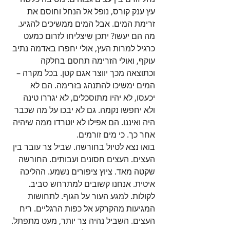
עץ ענק קורס, נופל אל הנחל וחוסם את 
זרימת המים. אבל המים ממשיכים להגיע. 
מה הם יעשו? יתכן שיצליחו לזרום כמעט 
כרגיל למרות העץ, אולי יחפרו באדמה נתיב 
עוקף, ואולי הזרימה תחסם בחלקה 
וכתוצאה מכך יווצר אגם קטן. בכל מקרה – 
המים ימשיכו להתנהג בזרימה. הם לא 
יכעסו, לא יהיו מתוסכלים, לא יגררו טינה 
ולא יחפשו נקמה. גם לא יבכו על מה שכבר 
היה ואיננו. הם אפילו לא יוטרדו ממה שיהיה 
אחר כך. כי מים זורמים.
בואו נצא לטיול בחורשה. שביל צר עובר בין 
העצים. העצים חסונים ועבותים. החורשה 
שקטה מאד. ציוץ ציפורים נשמע. ההליכה 
איטית. אנחנו קשובים למתרחש סביב. 
לקולות. למגע העור על הגוף. לתחושות 
המגיעות מהקרקע אל כפות הרגליים. ריח 
העצים. השביל נהיה צר יותר, מעט מתפתל. 