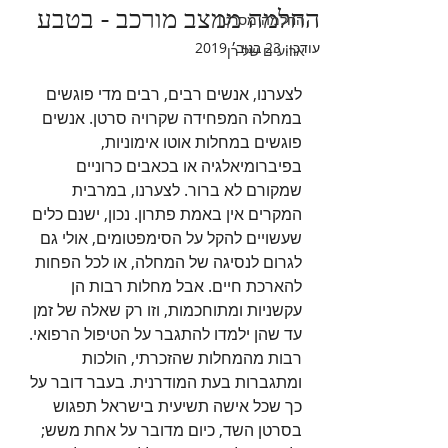
החלמה ממצב מורכב - בטבע
החלמה מסרטן
עודכן:
23 בנוב׳ 2019
ארועים של רן
לצערנו, אנשים רבים, רבים מדי פוגשים 
במחלה המפחידה שקרויה סרטן. אנשים 
פוגשים במחלות אוטו אימוניות, 
בפיברומיאלגיה או בכאבים כרוניים 
שמקורם לא ברור. לצערנו, במרבית 
המקרים אין באמת פתרון. נכון, ישנם כלים 
שעשויים להקל על הסימפטומים, אולי גם 
לגרום לנסיגה של המחלה, או לכל הפחות 
להארכת חיים. אבל מחלות רבות הן 
עקשניות ומתוחכמות, וזו רק שאלה של זמן 
עד שהן ילמדו להתגבר על הטיפול הרפואי.
רבות מהמחלות שהזכרתי, הולכות 
ומתגברות בעת המודרנית. בעבר דובר על 
כך שכל אישה תשיעית בישראל תפגוש 
בסרטן השד, כיום מדובר על אחת משש; 