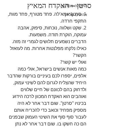
סרטן – האקדח המאיץ
החלמה מסרטן
1. סרטן! אמא'לה. פחד מטורף, פחד מוות, 
ארועים של רן
התקפי חרדה.
2. שקט ושלווה, נוכחות, סיפוק, אהבה 
עמוקה, הוקרת תודה. משמעות.
הדברים נשמעים תלושים לגמרי זה מזה. 
כאילו נלקחו מפלנטות אחרות. מה לעזאזל 
הקשר?
ואולי יש קשר? 
כמה מאות אנשים בישראל, אולי כמה 
אלפים, יספרו לכם בעיניים בורקות שהדבר 
היחיד שהצליח לגרום להם לשינוי עמוק, 
ולדחוק בהם לכוונם של חיים שלווים 
ואוהבים הוא האקדח המכוון לרכה הידוע 
בכינויו "סרטן". שום דבר אחר לא היה 
מספיק מפחיד וכואב כדי להכריח אותם 
לעבור סוף סוף את השינוי העמוק שבפנים 
הם כה חשקו בו. שום דבר אחר לא נתן 