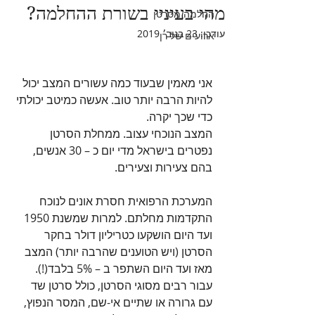
מהי בעיניי בשורת ההחלמה?
החלמה מסרטן
עודכן:
23 בנוב׳ 2019
ארועים של רן
אני מאמין שבעוד כמה עשורים המצב יכול 
להיות הרבה יותר טוב. אעשה כמיטב יכולתי 
כדי שכך יקרה.
המצב הנוכחי עצוב. ממחלת הסרטן 
נפטרים בישראל מדי יום כ – 30 אנשים, 
בהם צעירות וצעירים.
המערכת הרפואית חסרת אונים לנוכח 
התקדמות מחלתם. למרות שמשנת 1950 
ועד היום הושקעו כטריליון דולר בחקר 
הסרטן (ויש הטוענים שהרבה יותר) המצב 
מאז ועד היום השתפר ב – 5% בלבד(!). 
עבור רבים מסוגי הסרטן, כולל סרטן שד 
עם גרורה או שתיים אי-שם, המסר הנפוץ, 